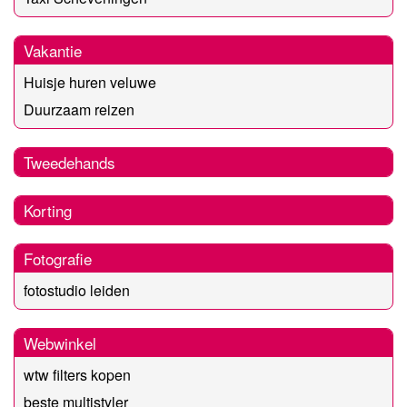
Vakantie
Huisje huren veluwe
Duurzaam reizen
Tweedehands
Korting
Fotografie
fotostudio leiden
Webwinkel
wtw filters kopen
beste multistyler