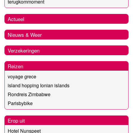
terugkommoment
Actueel
Nieuws & Weer
Verzekeringen
Reizen
voyage grece
island hopping Ionian islands
Rondreis Zimbabwe
Parisbybike
Erop uit
Hotel Nunspeet